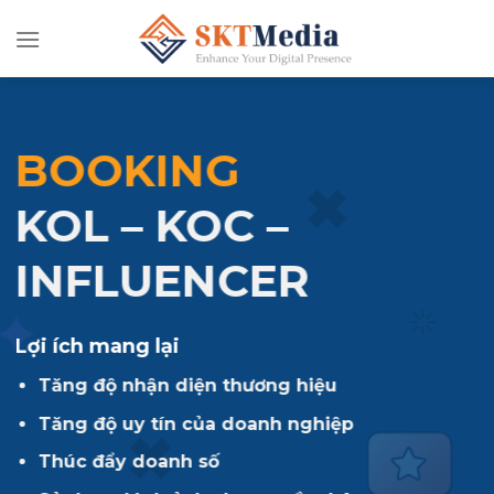
Chuyển
đến
nội
dung
ẢN TRỊ
BOOKING
H VỤ QUẢNG CÁO
O ADS
ÊNH
TIKTOK
KOL – KOC –
INFLUENCER
u quả tức thì
g độ nhận diện thương hiệu
p cận khách hàng lớn
Lợi ích mang lại
g độ uy tín
n thị thông minh
Tăng độ nhận diện thương hiệu
c đẩy doanh số
 giản tiện dụng
Tăng độ uy tín của doanh nghiệp
g hiệu quả truyền thông
Thúc đẩy doanh số