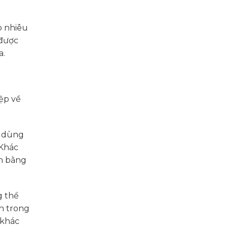
o nhiêu
 được
a.
ệp về
i dùng
 Khác
n bằng
g thể
ản trong
 khác