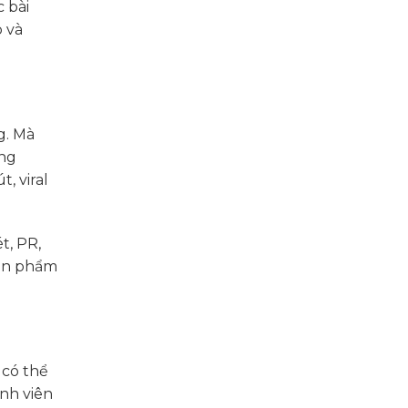
 bài
 và
g. Mà
ung
, viral
t, PR,
sản phẩm
 có thể
ành viên