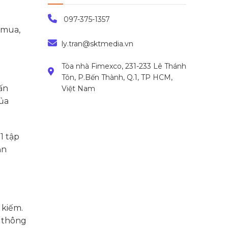
097-375-1357
 mua,
ly.tran@sktmedia.vn
Tòa nhà Fimexco, 231-233 Lê Thánh
Tôn, P.Bến Thành, Q.1, TP HCM,
ấn
Việt Nam
của
1 tập
ạn
 kiếm.
n thông