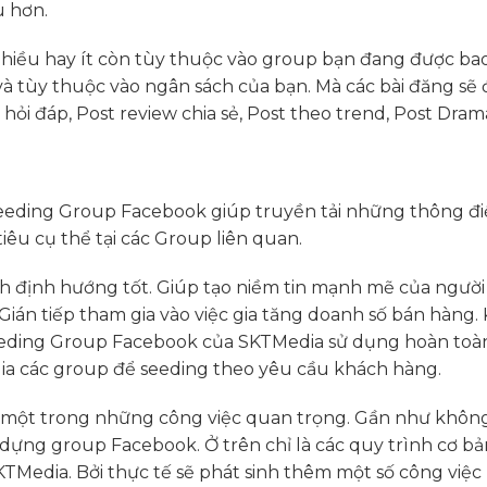
u hơn.
nhiều hay ít còn tùy thuộc vào group bạn đang được ba
 và tùy thuộc vào ngân sách của bạn. Mà các bài đăng sẽ
ỏi đáp, Post review chia sẻ, Post theo trend, Post Dram
 seeding Group Facebook giúp truyền tải những thông đi
êu cụ thể tại các Group liên quan.
ính định hướng tốt. Giúp tạo niềm tin mạnh mẽ của ngườ
 Gián tiếp tham gia vào việc gia tăng doanh số bán hàng.
eeding Group Facebook của SKTMedia sử dụng hoàn toà
ia các group để seeding theo yêu cầu khách hàng.
à một trong những công việc quan trọng. Gần như khôn
y dựng group Facebook. Ở trên chỉ là các quy trình cơ b
KTMedia. Bởi thực tế sẽ phát sinh thêm một số công việc