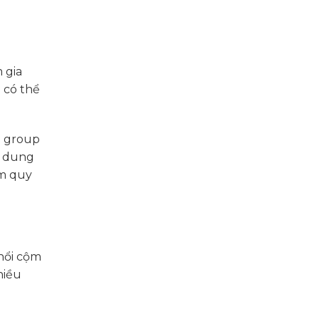
 gia
 có thể
p group
h dung
em quy
nổi cộm
hiều