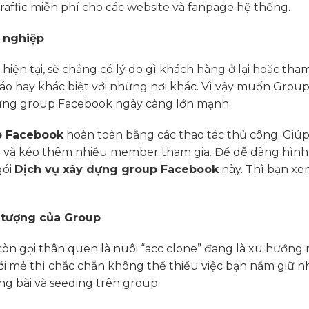
affic miễn phí cho các website và fanpage hệ thống.
 nghiệp
ện tại, sẽ chẳng có lý do gì khách hàng ở lại hoặc tham
o hay khác biệt với những nơi khác. Vì vậy muốn Group
ây dựng group Facebook ngày càng lớn mạnh.
p Facebook
hoàn toàn bằng các thao tác thủ công. Giú
ề và kéo thêm nhiều member tham gia. Để dễ dàng hìn
gói
Dịch vụ xây dựng group Facebook
này. Thì bạn x
 tượng của Group
òn gọi thân quen là nuôi “acc clone” đang là xu hướng 
mới mẻ thì chắc chắn không thể thiếu việc bạn nắm giữ n
ng bài và seeding trên group.