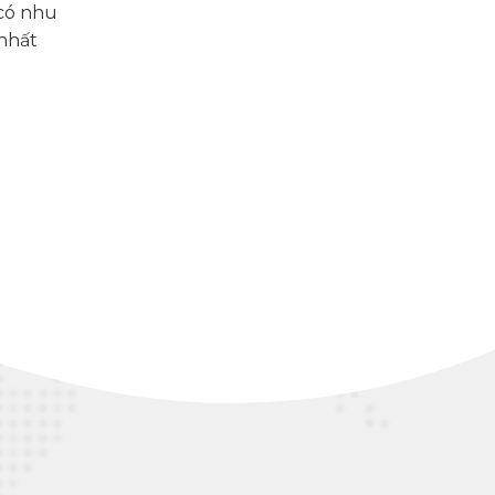
 có nhu
 nhất