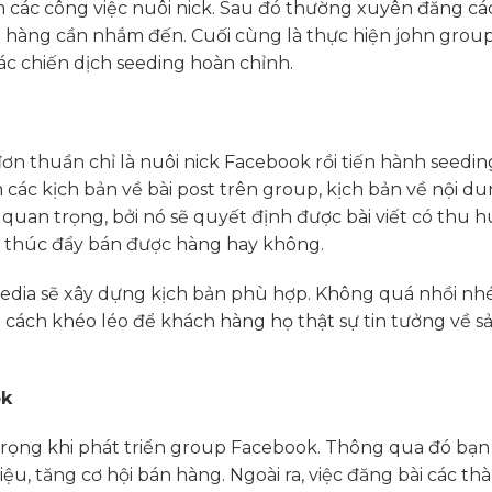
các công việc nuôi nick. Sau đó thường xuyên đăng các
n hàng cần nhắm đến. Cuối cùng là thực hiện john group
ác chiến dịch seeding hoàn chỉnh.
n thuần chỉ là nuôi nick Facebook rồi tiến hành seedin
 các kịch bản về bài post trên group, kịch bản về nội d
uan trọng, bởi nó sẽ quyết định được bài viết có thu hút
 thúc đẩy bán được hàng hay không.
dia sẽ xây dựng kịch bản phù hợp. Không quá nhồi nhé
t cách khéo léo để khách hàng họ thật sự tin tưởng về 
ok
rọng khi phát triển group Facebook. Thông qua đó bạn
ệu, tăng cơ hội bán hàng. Ngoài ra, việc đăng bài các th