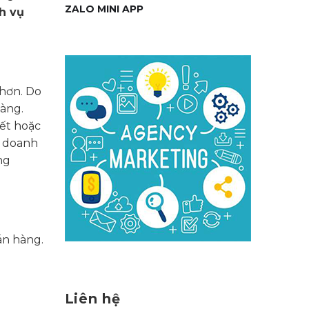
ZALO MINI APP
h vụ
 hơn. Do
hàng.
ết hoặc
c doanh
ng
án hàng.
Liên hệ