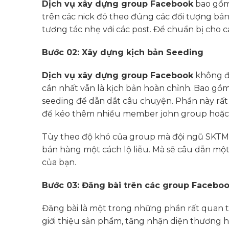
Dịch vụ xây dựng group Facebook
bao gồm 
trên các nick đó theo đúng các đối tượng bá
tương tác nhẹ với các post. Để chuẩn bị cho c
Bước 02: Xây dựng kịch bản Seeding
Dịch vụ xây dựng group Facebook
không đơ
cần nhất vẫn là kịch bản hoàn chỉnh. Bao gồm
seeding để dẫn dắt câu chuyện. Phần này rất q
để kéo thêm nhiều member john group hoặc
Tùy theo độ khó của group mà đội ngũ SKTMe
bán hàng một cách lộ liễu. Mà sẽ câu dẫn mộ
của bạn.
Bước 03: Đăng bài trên các group Facebo
Đăng bài là một trong những phần rất quan t
giới thiệu sản phẩm, tăng nhận diện thương hi