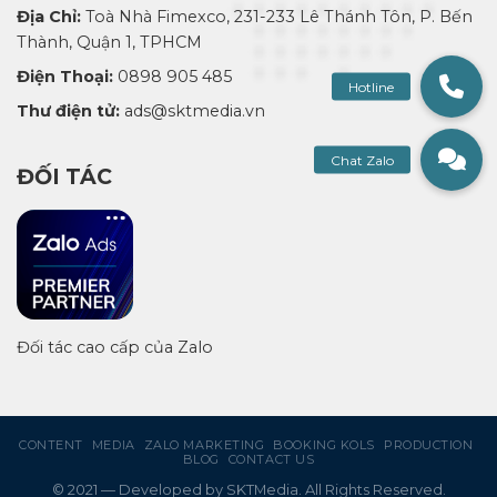
Địa Chỉ:
Toà Nhà Fimexco, 231-233 Lê Thánh Tôn, P. Bến
Thành, Quận 1, TPHCM
Điện Thoại:
0898 905 485
Thư điện tử:
ads@sktmedia.vn
ĐỐI TÁC
Đối tác cao cấp của Zalo
CONTENT
MEDIA
ZALO MARKETING
BOOKING KOLS
PRODUCTION
BLOG
CONTACT US
© 2021 — Developed by SKTMedia. All Rights Reserved.