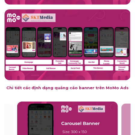
Chi tiết các định dạng quảng cáo banner trên MoMo Ads