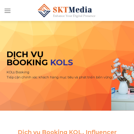
Chuyển
đến
nội
dung
DỊCH VỤ
BOOKING
KOLS
KOLs Booking
Tiếp cận chính xác khách hàng mục tiêu và phát triển bền vững
Dịch vụ Booking KOL, Influencer